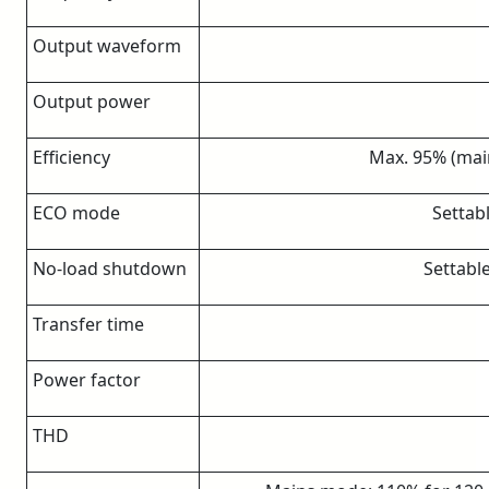
Output waveform
Output power
Efficiency
Max. 95% (mai
ECO mode
Settabl
No-load shutdown
Settabl
Transfer time
Power factor
THD