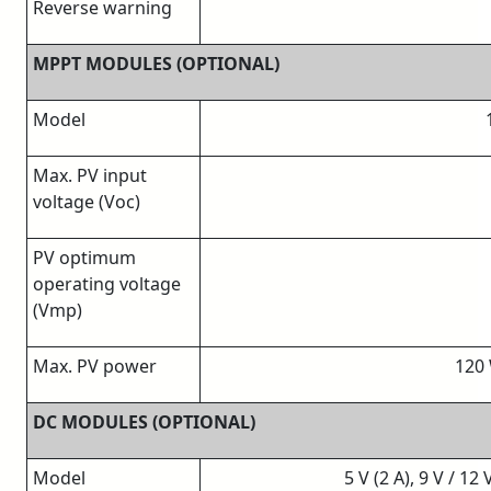
Reverse warning
MPPT MODULES (OPTIONAL)
Model
Max. PV input
voltage (Voc)
PV optimum
operating voltage
(Vmp)
Max. PV power
120 
DC MODULES (OPTIONAL)
Model
5 V (2 A), 9 V / 12 