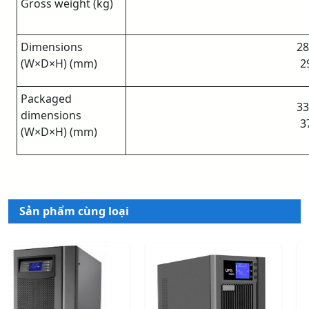
Gross weight (kg)
Dimensions
28
(W×D×H) (mm)
2
Packaged
33
dimensions
3
(W×D×H) (mm)
Sản phẩm cùng loại