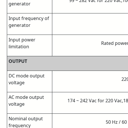
99 ~ 282 Vac for 220 Vac,10
generator
Input frequency of
generator
Input power
Rated power
limitation
OUTPUT
DC mode output
220
voltage
AC mode output
174 ~ 242 Vac for 220 Vac,18
voltage
Nominal output
50 Hz / 60
frequency